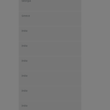
Georgia
Greece
India
India
India
India
India
India