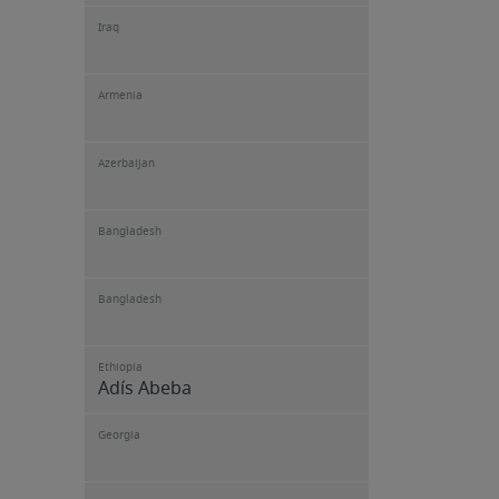
Iraq
Armenia
Azerbaijan
Bangladesh
Bangladesh
Ethiopia
Adís Abeba
Georgia