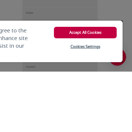
India
gree to the
India
Accept All Cookies
enhance site
ist in our
Cookies Settings
Iran
Kuwait
Kuwait
Kyrgyzstan
Lebanon