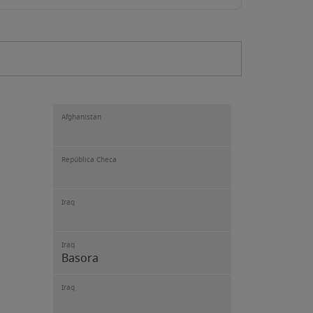
Afghanistan
República Checa
Iraq
Iraq
Basora
Iraq