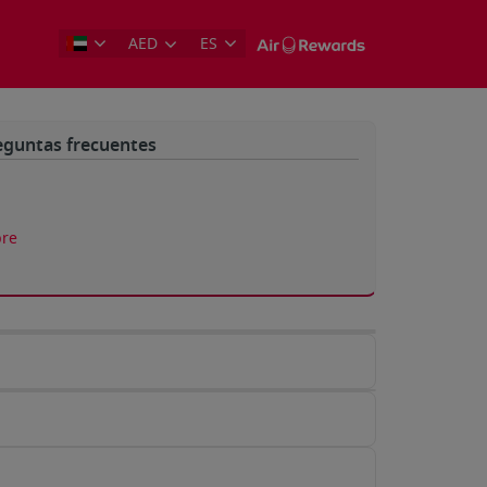
AED
ES
eguntas frecuentes
re
a