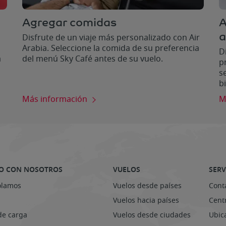
Agregar comidas
A
a
Disfrute de un viaje más personalizado con Air
Arabia. Seleccione la comida de su preferencia
D
a
del menú Sky Café antes de su vuelo.
p
s
b
Más información
M
O CON NOSOTROS
VUELOS
SERV
olamos
Vuelos desde países
Cont
Vuelos hacia países
Centr
de carga
Vuelos desde ciudades
Ubic