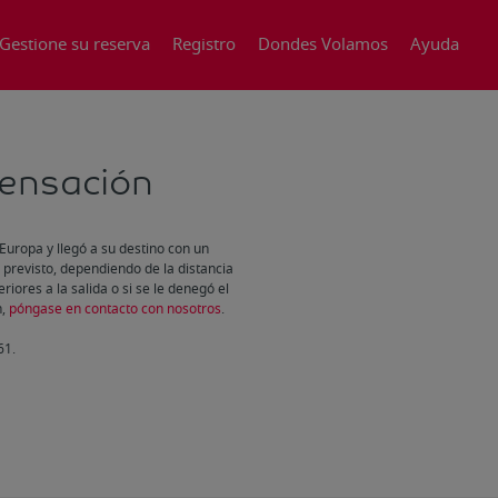
Gestione su reserva
Registro
Dondes Volamos
Ayuda
ensación
Europa y llegó a su destino con un
 previsto, dependiendo de la distancia
riores a la salida o si se le denegó el
n,
póngase en contacto con nosotros
.
61.