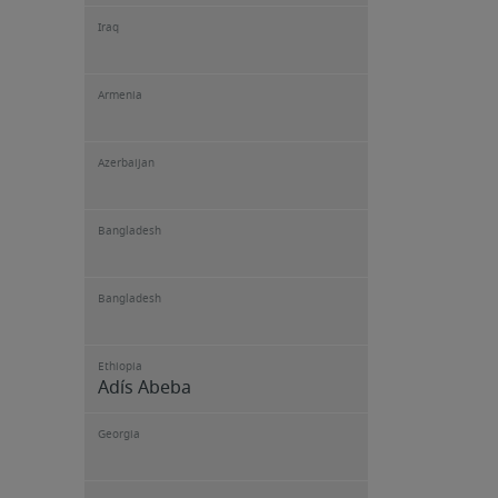
Iraq
Armenia
Azerbaijan
Bangladesh
Bangladesh
Ethiopia
Adís Abeba
Georgia