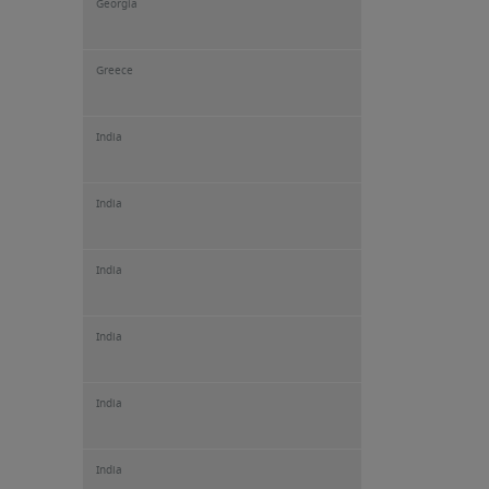
Georgia
Greece
India
India
India
India
India
India