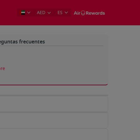
AED
ES
eguntas frecuentes
re
a