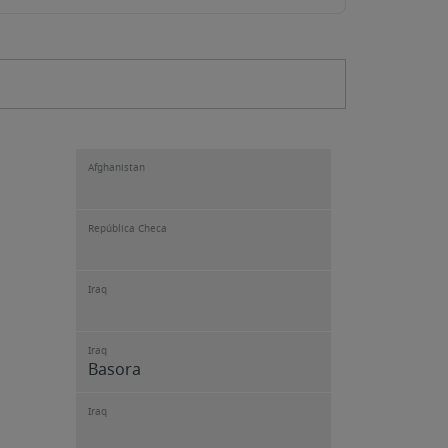
Afghanistan
República Checa
Iraq
Iraq
Basora
Iraq