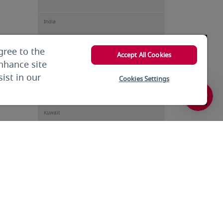
India
gree to the
India
Accept All Cookies
enhance site
ist in our
Cookies Settings
Iran
Kuwait
Kuwait
Kyrgyzstan
Lebanon