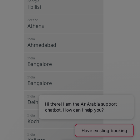
Georgia
Tbilisi
Greece
Athens
India
Ahmedabad
India
Bangalore
India
Bangalore
India
Delhi
India
Kochi
India