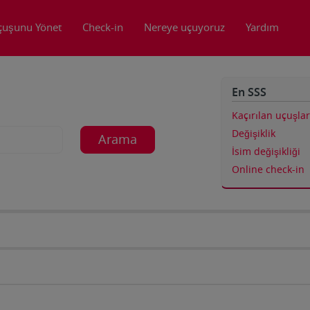
çuşunu Yönet
Check-in
Nereye uçuyoruz
Yardım
En SSS
Kaçırılan uçuşlar
Değişiklik
Arama
İsim değişikliği
Online check-in