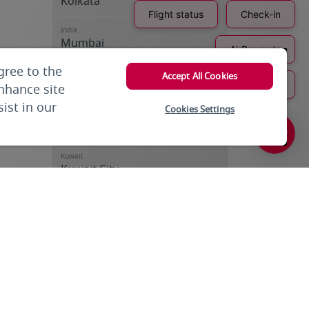
Kolkata
India
Mumbai
gree to the
India
Accept All Cookies
Trivandrum
enhance site
ist in our
Cookies Settings
Iran
Tehran
Kuwait
Kuwait City
Kuwait
Kuwait City
Kyrgyzstan
Bishkek
Lebanon
Beirut