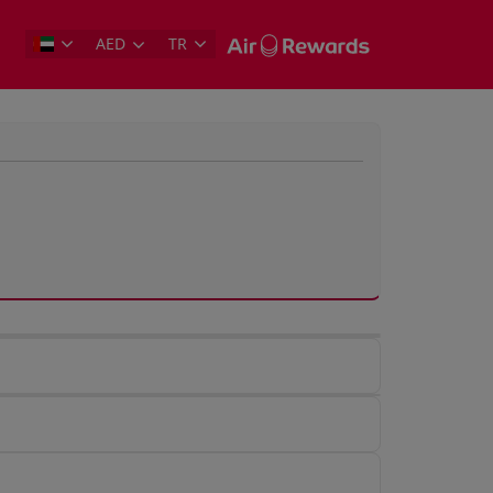
AED
TR