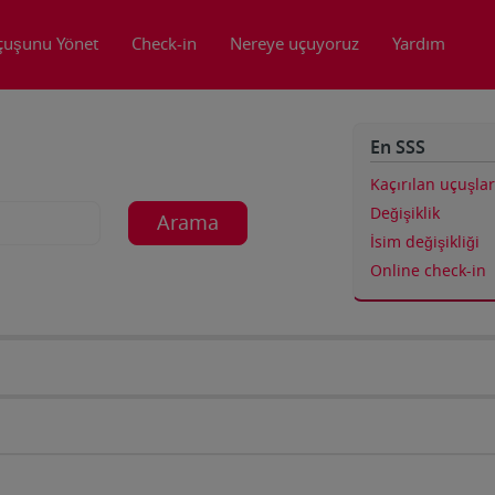
çuşunu Yönet
Check-in
Nereye uçuyoruz
Yardım
En SSS
Kaçırılan uçuşlar
Değişiklik
Arama
İsim değişikliği
Online check-in