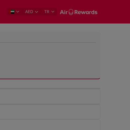
AED
TR