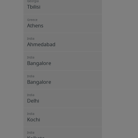
Georgia
Tbilisi
Greece
Athens
India
Ahmedabad
India
Bangalore
India
Bangalore
India
Delhi
India
Kochi
India