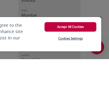
Kolkata
India
Mumbai
gree to the
India
Accept All Cookies
Trivandrum
enhance site
ist in our
Cookies Settings
Iran
Tehran
Kuwait
Kuwait City
Kuwait
Kuwait City
Kyrgyzstan
Bishkek
Lebanon
Beirut