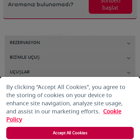
Sohbeti
Aramanız bulunamadı?
başlat
REZERVASYON
BIZIMLE UÇUŞ
UÇUŞLAR
By clicking “Accept All Cookies”, you agree to
MÜŞTERI HIZMETLERI
the storing of cookies on your device to
HAKKIMIZDA
enhance site navigation, analyze site usage,
and assist in our marketing efforts.
Cookie
ŞARTLAR VE KOŞULLAR
Policy
GIRIŞ YAPIN
Accept All Cookies