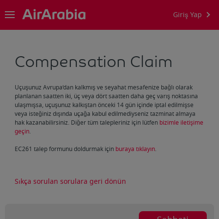
Giriş Yap
Compensation Claim
Uçuşunuz Avrupa’dan kalkmış ve seyahat mesafenize bağlı olarak
planlanan saatten iki, üç veya dört saatten daha geç varış noktasına
ulaşmışsa, uçuşunuz kalkıştan önceki 14 gün içinde iptal edilmişse
veya isteğiniz dışında uçağa kabul edilmediyseniz tazminat almaya
hak kazanabilirsiniz. Diğer tüm talepleriniz için lütfen
bizimle iletişime
geçin
.
EC261 talep formunu doldurmak için
buraya tıklayın
.
Sıkça sorulan sorulara geri dönün