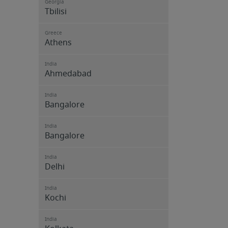
Georgia
Tbilisi
Greece
Athens
India
Ahmedabad
India
Bangalore
India
Bangalore
India
Delhi
India
Kochi
India