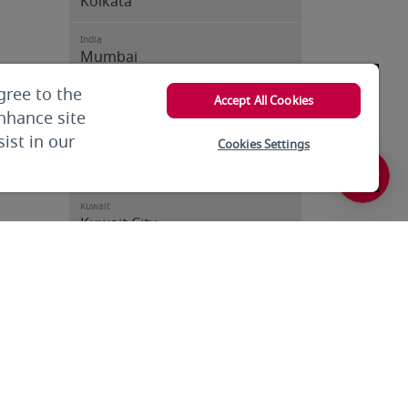
Kolkata
India
Mumbai
gree to the
India
Accept All Cookies
Trivandrum
enhance site
ist in our
Cookies Settings
Iran
Tehran
Kuwait
Kuwait City
Kuwait
Kuwait City
Kyrgyzstan
Bishkek
Lebanon
Beirut