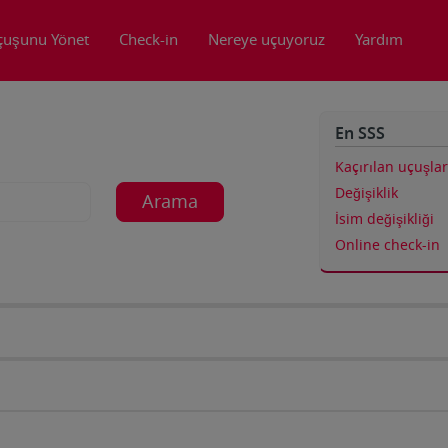
çuşunu Yönet
Check-in
Nereye uçuyoruz
Yardım
En SSS
Kaçırılan uçuşlar
Değişiklik
Arama
İsim değişikliği
Online check-in