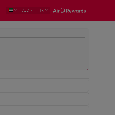
AED
TR