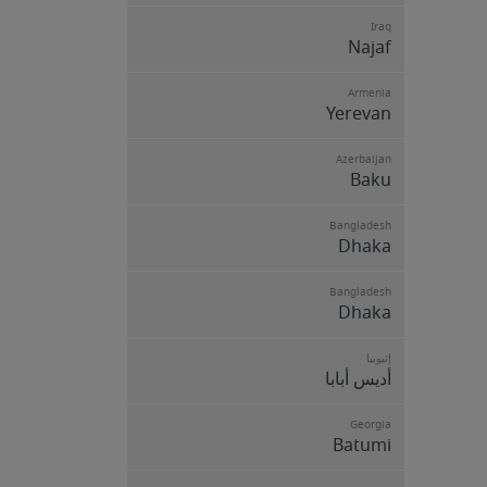
Iraq
Najaf
Armenia
Yerevan
Azerbaijan
Baku
Bangladesh
Dhaka
Bangladesh
Dhaka
إثيوبيا
أديس أبابا
Georgia
Batumi