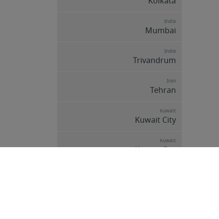
Kolkata
India
Mumbai
India
Trivandrum
Iran
Tehran
Kuwait
Kuwait City
Kuwait
Kuwait City
Kyrgyzstan
Bishkek
Lebanon
Beirut