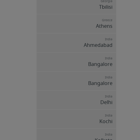
Georgia
Tbilisi
Greece
Athens
India
Ahmedabad
India
Bangalore
India
Bangalore
India
Delhi
India
Kochi
India