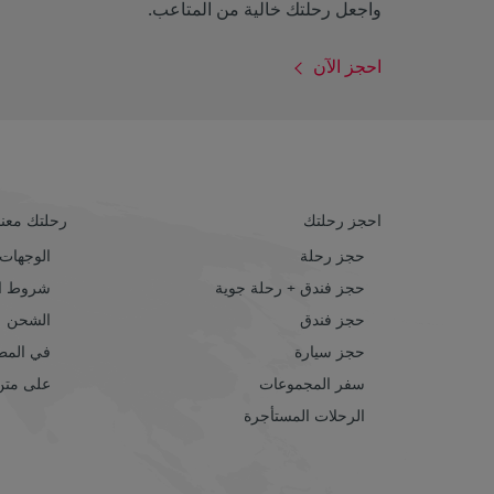
واجعل رحلتك خالية من المتاعب.
احجز الآن
احجز رحلتك
رحلتك معنا
حجز رحلة
الوجهات
حجز فندق + رحلة جوية
شروط ال
حجز فندق
الشحن
حجز سيارة
في المط
سفر المجموعات
على متن 
الرحلات المستأجرة