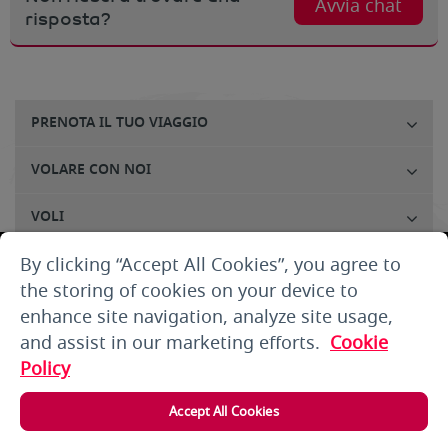
Avvia chat
risposta?
PRENOTA IL TUO VIAGGIO
VOLARE CON NOI
VOLI
By clicking “Accept All Cookies”, you agree to
SERVIZIO CLIENTI
the storing of cookies on your device to
CHI SIAMO
enhance site navigation, analyze site usage,
and assist in our marketing efforts.
Cookie
THE SMALLPRINT
Policy
ACCEDI
Accept All Cookies