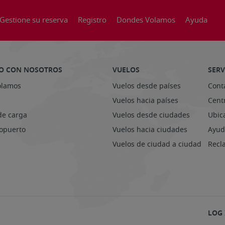
Gestione su reserva
Registro
Dondes Volamos
Ayuda
O CON NOSOTROS
VUELOS
SERV
olamos
Vuelos desde países
Cont
Vuelos hacia países
Centr
de carga
Vuelos desde ciudades
Ubic
ropuerto
Vuelos hacia ciudades
Ayud
Vuelos de ciudad a ciudad
Recl
LOG 