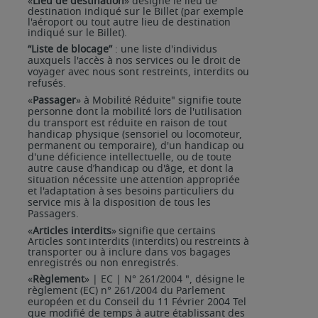
«
Lieu de destination
» désigne le lieu de
destination indiqué sur le Billet (par exemple
l'aéroport ou tout autre lieu de destination
indiqué sur le Billet).
“Liste de blocage”
: une liste d'individus
auxquels l'accès à nos services ou le droit de
voyager avec nous sont restreints, interdits ou
refusés.
«
Passager
» à Mobilité Réduite" signifie toute
personne dont la mobilité lors de l'utilisation
du transport est réduite en raison de tout
handicap physique (sensoriel ou locomoteur,
permanent ou temporaire), d'un handicap ou
d'une déficience intellectuelle, ou de toute
autre cause d’handicap ou d'âge,
et
dont
la
situation
nécessite
une
attention
appropriée
et
l'adaptation
à
ses
besoins
particuliers du
service mis à la disposition de tous les
Passagers.
«
Articles
interdits
»
signifie
que
certains
Articles
sont
interdits
(interdits)
ou
restreints
à
transporter
ou à inclure dans vos bagages
enregistrés ou non enregistrés.
«
Règlement
»
|
EC
|
N°
261/2004
", désigne
le
règlement
(EC)
n°
261/2004
du
Parlement
européen
et du Conseil du 11 Février 2004 Tel
que modifié de temps à autre établissant des