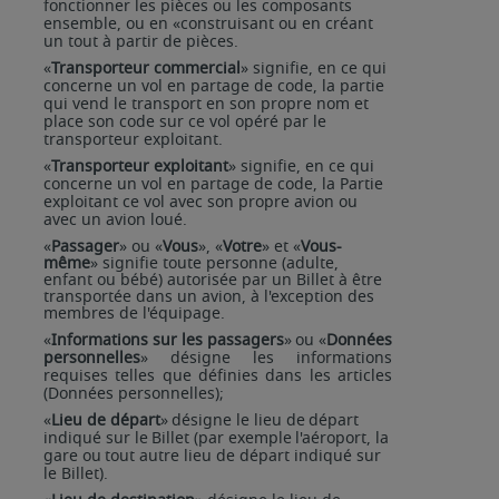
fonctionner
les
pièces
ou
les
composants
ensemble,
ou
en
«construisant
ou
en
créant
un
tout
à
partir de pièces.
«
Transporteur
commercial
» signifie,
en
ce qui
concerne un
vol
en
partage
de
code, la
partie
qui
vend le transport en son propre nom et
place son code sur ce vol opéré par le
transporteur exploitant.
«
Transporteur
exploitant
»
signifie,
en
ce
qui
concerne un
vol
en partage de code, la
Partie
exploitant ce vol avec son propre avion ou
avec un avion loué.
«
Passager
» ou «
Vous
», «
Votre
» et «
Vous-
même
» signifie toute personne (adulte,
enfant ou bébé) autorisée par un Billet à être
transportée dans un avion, à l'exception des
membres de l'équipage.
«
Informations
sur
les
passagers
»
ou
«
Données
personnelles
»
désigne
les
informations
requises
telles que définies dans les articles
(Données personnelles);
«
Lieu
de
départ
»
désigne
le
lieu
de
départ
indiqué
sur
le
Billet
(par
exemple
l'aéroport,
la
gare
ou
tout autre lieu de départ indiqué sur
le Billet).