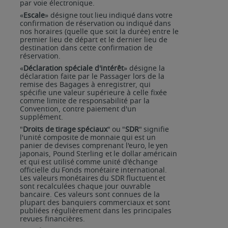
par voie électronique.
«
Escale
»
désigne
tout
lieu
indiqué
dans
votre
confirmation
de
réservation
ou
indiqué
dans
nos
horaires (quelle que soit la durée) entre le
premier lieu de départ et le dernier lieu de
destination dans cette confirmation de
réservation.
«
Déclaration spéciale d'intérêt
» désigne la
déclaration faite par le Passager lors de la
remise des Bagages à
enregistrer, qui
spécifie une valeur
supérieure à
celle fixée
comme limite de responsabilité par la
Convention, contre paiement d'un
supplément.
"
Droits
de
tirage
spéciaux
"
ou
"
SDR
"
signifie
l'unité
composite
de
monnaie
qui
est
un
panier
de
devises comprenant
l'euro,
le
yen
japonais,
Pound
Sterling
et
le
dollar
américain
et
qui
est
utilisé
comme
unité d'échange
officielle
du
Fonds
monétaire
international.
Les
valeurs
monétaires
du
SDR
fluctuent
et
sont recalculées chaque jour ouvrable
bancaire. Ces valeurs sont connues de la
plupart des banquiers commerciaux et sont
publiées régulièrement dans les principales
revues financières.