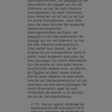
d'enregistrement, de bagages et de
documents
de
voyage
sur
un
vol
ultérieur
ou
sur
les
vols
d'autres
transporteurs
où
vous choisissez
pour réserver un tel vol ou vol sur
un autre transporteur, vous êtes
tenu de vous
assurer
de
respecter
toutes
les
exigences
d'enregistrement
en
ligne,
de
bagages
et de documentation de
voyage sur un vol ultérieur
ou sur
les
vols
d'autres
transporteurs.
Pour éviter tout doute, car Air
Arabia est un transporteur point à
point, nous exigeons que vous ou
tout passager sur votre réservation
qui nécessite un visa pour entrer
aux Émirats arabes unis, au Maroc,
en Égypte ou dans toute station
d'arrêt pour détenir ce visa
valide
lors
de
vos
déplacements
sur
un
vol,
que
vous
ou
tout
autre
passager
de
votre réservation ayez ou non
l'intention de passer à un service
de vol de correspondance.
2.1.9.
Aucun
agent,
employé
ou
représentant
de
transport
n'a
le
pouvoir
d'altérer,
de
modifier ou