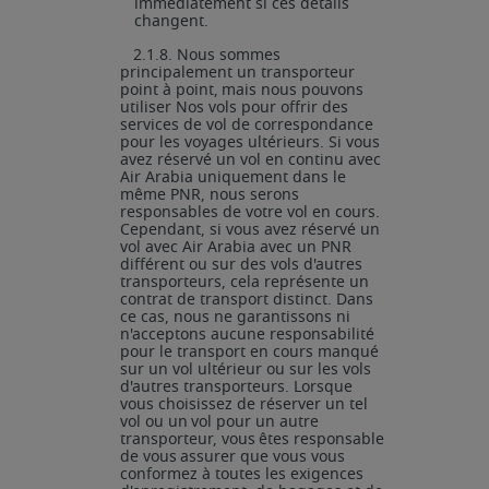
immédiatement si ces détails
changent.
2.1.8.
Nous
sommes
principalement
un
transporteur
point
à
point,
mais
nous
pouvons
utiliser Nos vols pour offrir des
services de vol de correspondance
pour les voyages ultérieurs. Si vous
avez réservé un vol en continu avec
Air Arabia uniquement dans le
même PNR, nous serons
responsables
de votre
vol
en cours.
Cependant, si vous avez réservé
un
vol avec Air Arabia avec un PNR
différent ou sur des vols d'autres
transporteurs, cela représente un
contrat de transport distinct. Dans
ce cas, nous ne garantissons ni
n'acceptons aucune responsabilité
pour le transport en cours manqué
sur un vol ultérieur ou sur les vols
d'autres transporteurs. Lorsque
vous choisissez de réserver un tel
vol
ou
un
vol
pour
un
autre
transporteur,
vous
êtes
responsable
de
vous
assurer
que vous vous
conformez à toutes les exigences