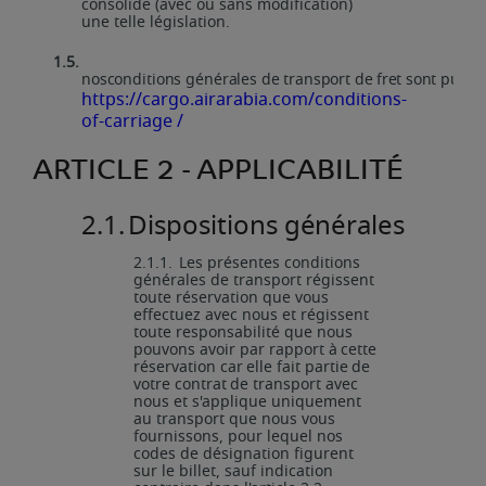
consolide (avec ou sans modification)
une telle législation.
1.5.
nos
conditions
générales
de
transport
de
fret
sont
publi
https://cargo.airarabia.com/conditions-
of-carriage /
ARTICLE
2 -
APPLICABILITÉ
2.1.
Dispositions
générales
2.1.1.
Les présentes conditions
générales de transport régissent
toute réservation que vous
effectuez avec nous et régissent
toute responsabilité que nous
pouvons avoir par rapport
à
cette
réservation
car
elle
fait
partie
de
votre
contrat
de
transport
avec
nous
et s'applique uniquement
au transport que nous vous
fournissons, pour lequel nos
codes de désignation figurent
sur le billet, sauf indication