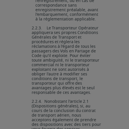
l'enregistrement, ou en cas de
correspondance sans
enregistrement préalable, avant
l'embarquement, conformément
à la réglementation applicable.
2.2.3.
Le
Transporteur
Opérateur
appliquera
ses
propres
Conditions
Générales
de
Transport
et
procédures
et
réglera
les
réclamations
à
l'égard
de
tous
les
passagers
des
Vols
en
Partage de
Code qu'il exploite. Pour éviter
toute ambiguïté, ni le transporteur
commercial ni le transporteur
exploitant ne sont autorisés à
obliger l'autre à modifier ses
conditions de transport,
le
transporteur
qui
offre
des
avantages
plus
élevés
est
le
seul
responsable
de ces avantages.
2.2.4.
Nonobstant
l'article
2.1
(Dispositions
générales),
si,
au
cours
de
la
conclusion
du
contrat
de transport aérien, nous
acceptons également de prendre
des dispositions avec des tiers pour