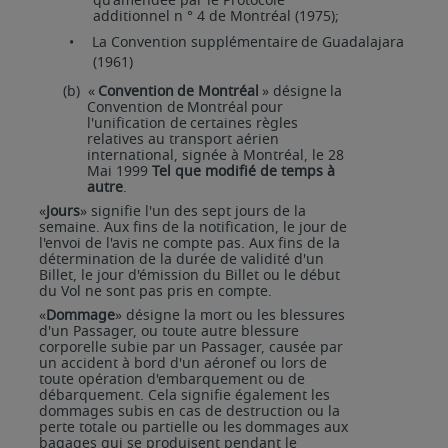
qu'amendée par le Protocole
additionnel n ° 4 de Montréal (1975);
•
La
Convention
supplémentaire
de
Guadalajara
(1961)
(b)
«
Convention
de
Montréal
»
désigne
la
Convention
de
Montréal
pour
l'unification
de
certaines règles
relatives au transport aérien
international, signée à Montréal, le 28
Mai 1999
Tel que modifié de temps à
autre
.
«
Jours
»
signifie
l'un
des
sept
jours
de
la
semaine.
Aux
fins
de
la
notification,
le jour
de
l'envoi
de
l'avis ne compte pas. Aux fins de la
détermination de la durée de validité d'un
Billet, le jour d'émission du Billet ou le début
du Vol ne sont pas pris en compte.
«
Dommage
» désigne la
mort
ou les blessures
d'un Passager,
ou toute
autre
blessure
corporelle subie par un Passager, causée par
un accident à bord d'un aéronef ou lors de
toute opération d'embarquement ou de
débarquement. Cela signifie également les
dommages subis en cas de destruction
ou
la
perte
totale
ou
partielle
ou
les
dommages
aux
bagages
qui
se
produisent
pendant
le