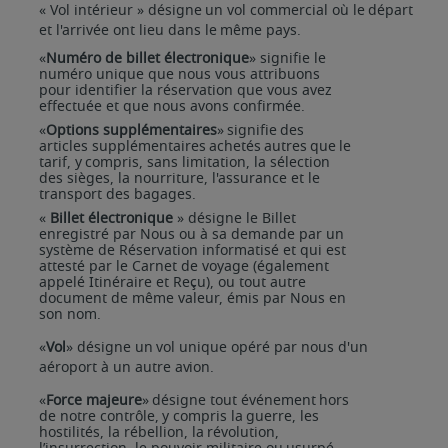
«
Vol
intérieur
»
désigne
un
vol
commercial
où
le
départ
et
l'arrivée
ont
lieu
dans
le
même
pays.
«
Numéro de billet électronique
» signifie le
numéro unique que nous vous attribuons
pour identifier la réservation que vous avez
effectuée et que nous avons confirmée.
«
Options
supplémentaires
»
signifie
des
articles
supplémentaires
achetés
autres
que
le
tarif,
y
compris, sans limitation, la sélection
des sièges, la nourriture, l'assurance et le
transport des bagages.
«
Billet électronique
» désigne le Billet
enregistré par Nous ou à sa demande par un
système de Réservation informatisé et qui est
attesté par le Carnet de voyage (également
appelé Itinéraire et Reçu), ou tout autre
document de même valeur, émis par Nous en
son nom.
«
Vol
»
désigne
un
vol
unique
opéré
par
nous
d'un
aéroport
à
un
autre
avion.
«
Force
majeure
»
désigne
tout
événement
hors
de
notre
contrôle,
y
compris
la
guerre,
les
hostilités,
la rébellion,
la
révolution,