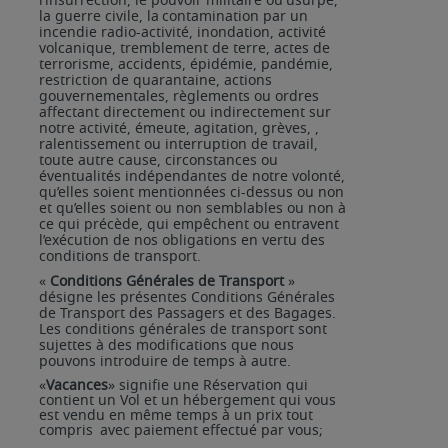
l’insurrection,
le
pouvoir
militaire
ou
usurpé,
la
guerre
civile,
la
contamination par un
incendie radio-activité, inondation, activité
volcanique, tremblement de terre, actes de
terrorisme, accidents, épidémie, pandémie,
restriction de quarantaine, actions
gouvernementales, règlements ou ordres
affectant directement ou indirectement sur
notre activité, émeute, agitation, grèves, ,
ralentissement ou interruption de travail,
toute autre cause, circonstances ou
éventualités indépendantes de notre volonté,
qu’elles soient mentionnées ci-dessus ou non
et qu’elles soient ou non semblables ou non à
ce qui précède, qui empêchent ou entravent
l’exécution de nos obligations en vertu des
conditions de transport.
«
Conditions Générales de Transport
»
désigne les présentes Conditions Générales
de Transport des Passagers
et
des
Bagages.
Les conditions
générales de
transport
sont
sujettes
à
des
modifications
que nous
pouvons introduire de temps à autre.
«
Vacances
» signifie une Réservation qui
contient un Vol et un hébergement qui vous
est vendu en même temps à un prix tout
compris
avec paiement effectué par vous;