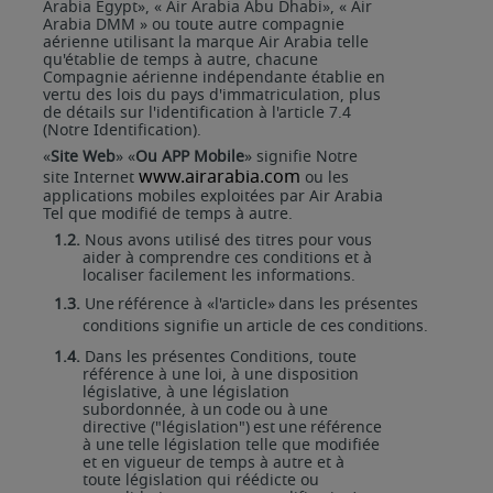
Arabia Egypt», « Air Arabia Abu Dhabi», «
Air
Arabia DMM » ou toute autre compagnie
aérienne utilisant la marque Air Arabia telle
qu'établie de temps à autre, chacune
Compagnie aérienne indépendante établie en
vertu des lois du pays d'immatriculation, plus
de détails sur l'identification à l'article 7.4
(Notre Identification).
«
Site Web
» «
Ou APP Mobile
» signifie Notre
www.airarabia.com
site Internet
ou les
applications mobiles exploitées par Air Arabia
Tel que modifié de temps à autre.
1.2.
Nous avons utilisé des titres pour vous
aider à comprendre ces conditions et à
localiser facilement les informations.
1.3.
Une
référence
à
«l'article»
dans
les
présentes
conditions
signifie
un
article
de
ces
conditions.
1.4.
Dans les présentes Conditions, toute
référence à une loi, à une disposition
législative, à une législation
subordonnée,
à
un
code
ou
à
une
directive
("législation")
est
une
référence
à
une
telle législation telle que modifiée
et en vigueur de temps à autre et à
toute législation qui réédicte ou