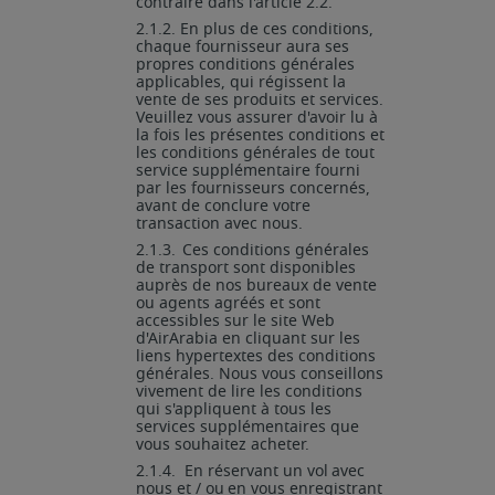
contraire dans l'article 2.2.
2.1.2.
En plus de ces conditions,
chaque fournisseur aura ses
propres conditions générales
applicables, qui régissent la
vente de ses produits et services.
Veuillez vous assurer d'avoir lu à
la fois les présentes conditions et
les conditions générales de tout
service supplémentaire fourni
par les fournisseurs concernés,
avant de conclure votre
transaction avec nous.
2.1.3.
Ces
conditions générales
de transport
sont disponibles
auprès
de
nos
bureaux
de
vente
ou agents agréés
et sont
accessibles
sur le
site Web
d'AirArabia en cliquant
sur les
liens hypertextes des conditions
générales. Nous vous conseillons
vivement de lire les conditions
qui s'appliquent à tous les
services supplémentaires que
vous souhaitez
acheter.
2.1.4.
En
réservant
un
vol
avec
nous
et
/
ou
en
vous
enregistrant