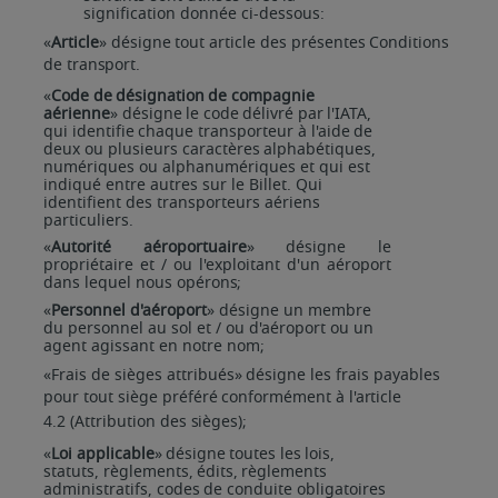
signification donnée ci-dessous:
«
Article
»
désigne
tout
article
des
présentes
Conditions
de
transport.
«
Code
de
désignation
de
compagnie
aérienne
»
désigne
le
code
délivré
par
l'IATA,
qui
identifie
chaque transporteur
à
l'aide
de
deux
ou
plusieurs
caractères
alphabétiques,
numériques
ou
alphanumériques et qui est
indiqué entre autres sur le Billet. Qui
identifient des transporteurs aériens
particuliers.
«
Autorité aéroportuaire
» désigne le
propriétaire et / ou l'exploitant d'un aéroport
dans lequel nous
opérons;
«
Personnel d'aéroport
» désigne un membre
du personnel au sol et / ou d'aéroport ou un
agent agissant en notre nom;
«Frais
de
sièges
attribués»
désigne
les
frais
payables
pour
tout
siège
préféré
conformément
à
l'article
4.2
(Attribution
des
sièges);
«
Loi
applicable
»
désigne
toutes
les
lois,
statuts,
règlements,
édits,
règlements
administratifs,
codes
de conduite obligatoires