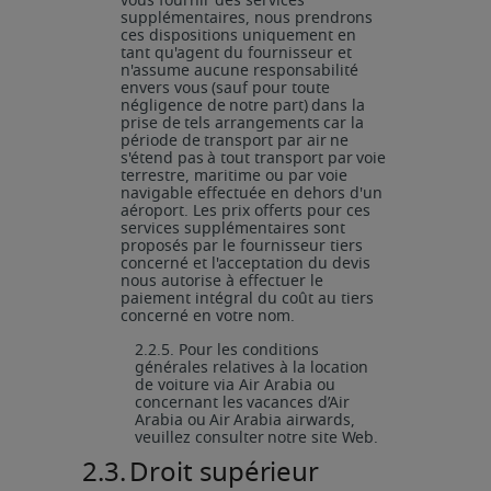
vous fournir des services
supplémentaires, nous prendrons
ces dispositions uniquement en
tant qu'agent du fournisseur et
n'assume aucune responsabilité
envers vous
(sauf
pour
toute
négligence
de
notre
part)
dans
la
prise
de
tels
arrangements
car
la
période
de
transport
par
air
ne
s'étend
pas
à
tout
transport
par
voie
terrestre,
maritime ou par voie
navigable effectuée en dehors d'un
aéroport. Les prix offerts pour ces
services supplémentaires sont
proposés par le fournisseur tiers
concerné et l'acceptation du devis
nous autorise à effectuer le
paiement intégral du coût au tiers
concerné en votre nom.
2.2.5.
Pour les conditions
générales relatives à la location
de voiture via Air Arabia ou
concernant
les
vacances
d’Air
Arabia
ou
Air
Arabia
airwards,
veuillez
consulter
notre
site
Web.
2.3.
Droit
supérieur