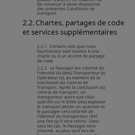
de renoncer à toute disposition
des présentes Conditions de
transport.
2.2.
Chartes,
partages
de
code
et
services
supplémentaires
2.2.1.
Certains vols que nous
fournissons sont soumis à une
charte ou à un accord
de partage
de code.
2.2.2.
Le
Passager
est
informé
de
l'identité
du
(des)
Transporteur
(s)
Opérateur
(s),
au
moment de la
conclusion du Contrat de
Transport. Après la conclusion du
contrat de transport, un
transporteur
autre
que
celui
spécifié
sur
le
billet
peut
exploiter
le
transport
aérien
en question
et
le
passager
sera
informé
de
l'identité
du
transporteur
réel,
une
fois
qu'il
sera connu.
Dans
tous
les
cas,
le
Passager
sera
informé,
au
plus
tard
lors
de