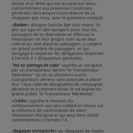
l'achat d'un Billet qui
est
accepté
par
Nous,
conformément
aux
présentes
Conditions
générales
de
transport
sous
réserve de sa
réception par nous, avec le paiement intégral.
«
Booker
» désigne l'adulte
âgé d'au moins
18
ans qui
agit en tant qu'agent pour
tous les
passagers de la réservation et effectue la
réservation en leur propre nom ou en leur
nom et au nom d'autres passagers, y compris
un grand nombre de passagers, et qui
s'engage à respecter les obligations énoncées
à l'article 2.1 (Disposition générale);
"
Vol
en
partage
de
code
"
signifie
un
vol
opéré
par
un
transporteur
aérien
"le
Transporteur
Opérateur" où
un
ou
plusieurs
autres
transporteurs
aériens
sont
autorisés
à
placer
leur
/
leur
code
de
désignation de
compagnie
aérienne
et
à
commercialiser
le
vol
auprès
du
grand
public
"le
Transporteur
Marketing".
«
Crédit
» signifie le montant du
remboursement qui sera crédité et retenu sur
la référence de confirmation de votre
réservation d'origine et qui peut être utilisé
conformément à l'article 7.6.
«
Bagages enregistrés
» ou «Bagages de soute»