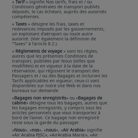
«
Tarif
» signifie Nos tarifs, frais et / ou
Conditions générales de transport publiés
déposés, le cas échéant, auprès des autorités
compétentes.
«
Taxes
» désigne les frais, taxes et
redevances imposés par les gouvernements,
un exploitant d'aéroport ou toute autre
autorité. (Voir également la définition de
"Taxes" à l'article 8.2.).
«
Règlements de voyage
»
sont les règles,
autres que les présentes Conditions de
transport, publiées par
Nous
(telles
que
modifiées)
et
en
vigueur
à
la
date
de
la
réservation,
qui
régissent
le
transport
des
Passagers et / ou des Bagages et incluront les
Tarifs applicables en vigueur; ceux-ci sont
disponibles sur notre site Web et dans nos
bureaux sur demande.
«
Bagages
non
enregistrés
»
ou
«
Bagages
de
cabine
»
désigne
tous
les
bagages,
autres
que
les
bagages enregistrés, y compris tous les
articles personnels que vous transportez à
bord de l'avion. Ce bagage non enregistré
reste sous la garde du passager.
«
Nous
», «
nos
», «
nous
», «
Air Arabia
» signifie
«Air Arabia PJSC», «AirArabia Maroc», «Air