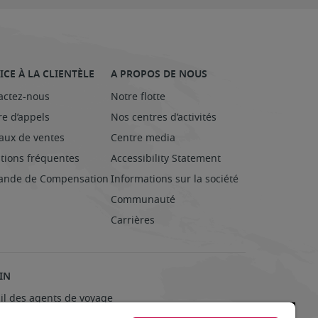
ICE À LA CLIENTÈLE
A PROPOS DE NOUS
actez-nous
Notre flotte
re d’appels
Nos centres d’activités
aux de ventes
Centre media
tions fréquentes
Accessibility Statement
nde de Compensation
Informations sur la société
Communauté
Carrières
IN
ail des agents de voyage