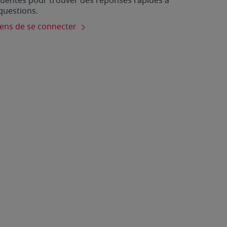
uentes pour trouver des réponses rapides à
questions.
ns de se connecter