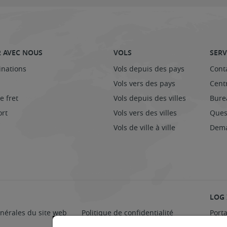
 AVEC NOUS
VOLS
SERV
inations
Vols depuis des pays
Cont
Vols vers des pays
Cent
e fret
Vols depuis des villes
Bure
ort
Vols vers des villes
Ques
Vols de ville à ville
Dema
LOG 
nérales du site web
Politique de confidentialité
Port