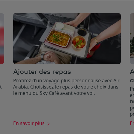
Ajouter des repas
A
a
Profitez d’un voyage plus personnalisé avec Air
t
Arabia. Choisissez le repas de votre choix dans
P
le menu du Sky Café avant votre vol.
e
l
p
p
En savoir plus
E