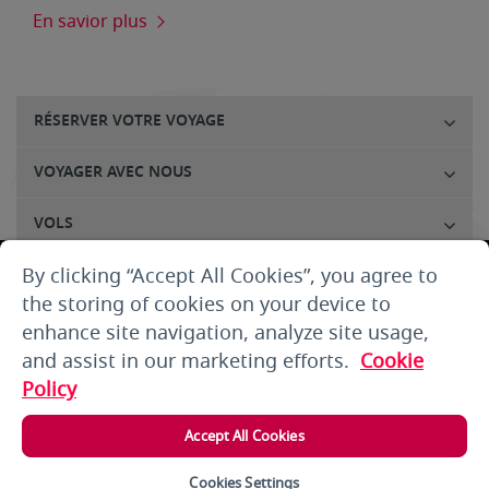
En savior plus
RÉSERVER VOTRE VOYAGE
VOYAGER AVEC NOUS
VOLS
By clicking “Accept All Cookies”, you agree to
SERVICE À LA CLIENTÈLE
the storing of cookies on your device to
A PROPOS DE NOUS
enhance site navigation, analyze site usage,
and assist in our marketing efforts.
Cookie
THE SMALLPRINT
Policy
LOG IN
Accept All Cookies
Cookies Settings
Copyright 2025 © Air Arabia. All rights reserved.