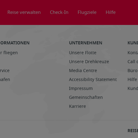
Reise verwalten
Check-In
Flugziele
Hilfe
NFORMATIONEN
UNTERNEHMEN
KUN
r fliegen
Unsere Flotte
Kont
Unsere Drehkreuze
Call 
rvice
Media Centre
Büro
hafen
Accessibility Statement
Hilfe
Impressum
Kund
Gemeinschaften
Karriere
REIS