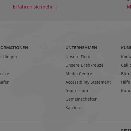
Erfahren sie mehr
M
NFORMATIONEN
UNTERNEHMEN
KUN
r fliegen
Unsere Flotte
Kont
Unsere Drehkreuze
Call 
rvice
Media Centre
Büro
hafen
Accessibility Statement
Hilfe
Impressum
Kund
Gemeinschaften
Karriere
REIS