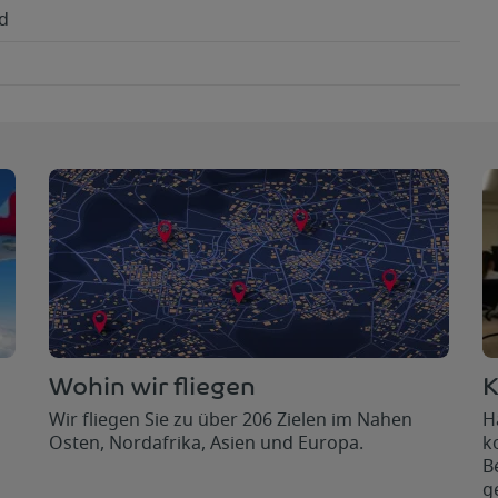
d
K
Wohin wir fliegen
H
Wir fliegen Sie zu über 206 Zielen im Nahen
k
Osten, Nordafrika, Asien und Europa.
B
g