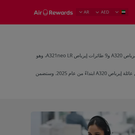
AR
AED
نُشغّل أسطولاً من طائرات إيرباص الحديثة المصممة لتوفير الراحة والكفاءة وتجارب سفر استثنائية. يضم أسطولنا 83 طائرة إيرباص A320 و9 طائرات إيرباص A321neo LR، وهو
نلتزم ببناء مستقبل أكثر استدامة في قطاع الطيران. ومن خلال برنامج تجديد الأسطول، نستعد لاستقبال 120 طائرة جديدة من عائلة إيرباص A320 ابتداءً من عام 2025. وستضمن