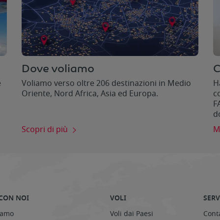
Dove voliamo
C
e
Voliamo verso oltre 206 destinazioni in Medio
H
Oriente, Nord Africa, Asia ed Europa.
c
F
d
Scopri di più
M
CON NOI
VOLI
SERV
iamo
Voli dai Paesi
Conta