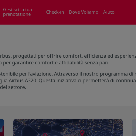
Gestisci la tua
Check-in
Dove Voliamo
Aiuto
prenotazione
bus, progettati per offrire comfort, efficienza ed esperienz
a per garantire comfort e affidabilità senza pari.
enibile per l’aviazione. Attraverso il nostro programma di ri
ia Airbus A320. Questa iniziativa ci permetterà di continuar
del settore.