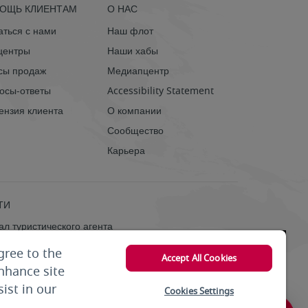
ОЩЬ КЛИЕНТАМ
О НАС
аться с нами
Наш флот
-центры
Наши хабы
ы продаж
Медиапцентр
осы-ответы
Accessibility Statement
ензия клиента
О компании
Сообщество
Карьера
ТИ
ал туристического агента
вление бронированием
gree to the
Accept All Cookies
enhance site
ist in our
Cookies Settings