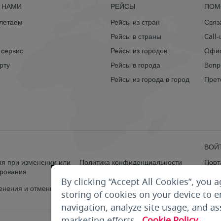
С НАМИ
РЕЙСЫ
ПОМ
 летаем
Рейсы из стран
Связ
Рейсы в страны
Call
 сервис
Рейсы из городов
Офис
рту
Рейсы в города
Вопр
Рейсы из города в город
Прет
ВОЙ
я при изменении или
Политика конфиденциальности
Порт
ирования
Упра
By clicking “Accept All Cookies”, you a
енения и отмены
storing of cookies on your device to 
navigation, analyze site usage, and ass
marketing efforts.
Cookie Policy