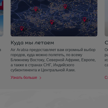
Куда мы летаем
С
в
Air Arabia предоставляет вам огромный выбор
О
городов, куда можно полететь, по всему
р
Ближнему Востоку, Северной Африке, Европе,
и
а также в странах СНГ, Индийского
с
субконтинента и Центральной Азии.
Узнать больше
С