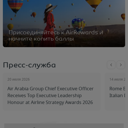
Присоединяйтесь к AirRewards и
начните копить баллы
Пресс-служба
20 июля 2026
14 июля 20
Air Arabia Group Chief Executive Officer
Rome Be
Receives Top Executive Leadership
Italian 
Honour at Airline Strategy Awards 2026