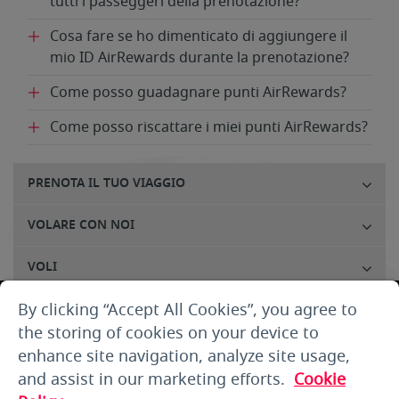
tutti i passeggeri della prenotazione?
Cosa fare se ho dimenticato di aggiungere il
mio ID AirRewards durante la prenotazione?
Come posso guadagnare punti AirRewards?
Come posso riscattare i miei punti AirRewards?
PRENOTA IL TUO VIAGGIO
VOLARE CON NOI
VOLI
By clicking “Accept All Cookies”, you agree to
SERVIZIO CLIENTI
the storing of cookies on your device to
CHI SIAMO
enhance site navigation, analyze site usage,
and assist in our marketing efforts.
Cookie
THE SMALLPRINT