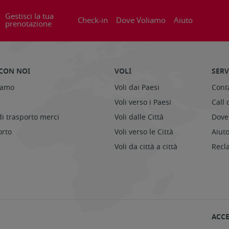
Gestisci la tua
Check-in
Dove Voliamo
Aiuto
prenotazione
CON NOI
VOLI
SERV
iamo
Voli dai Paesi
Conta
Voli verso i Paesi
Call 
di trasporto merci
Voli dalle Città
Dove 
orto
Voli verso le Città
Aiut
Voli da città a città
Recl
ACCE