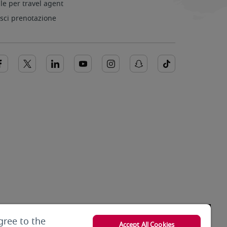
le per travel agent
isci prenotazione
gree to the
Accept All Cookies