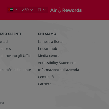
AED
IT
IZIO CLIENTI
CHI SIAMO
ttaci
La nostra flotta
centres
I nostri hub
si trovano gli Uffici
Media centre
o
Accessibility Statement
amación del Cliente
Informazioni sull'azienda
Comunità
Carriere
DI