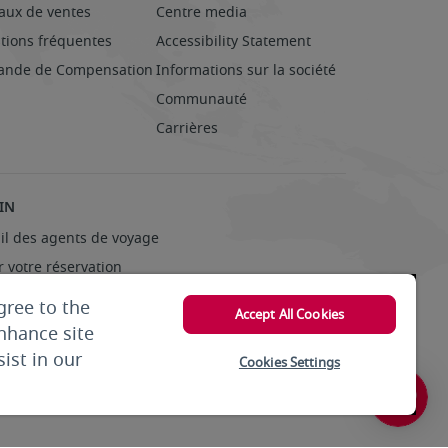
aux de ventes
Centre media
tions fréquentes
Accessibility Statement
nde de Compensation
Informations sur la société
Communauté
Carrières
IN
ail des agents de voyage
 votre réservation
gree to the
Accept All Cookies
enhance site
ist in our
Cookies Settings