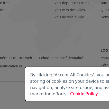
e fret
Vols depuis des villes
Bure
ort
Vols vers des villes
Ques
Vols de ville à ville
Dema
LOG 
nérales du site web
Politique de confidentialité
Port
Gérer
odification et
By clicking “Accept All Cookies”, you a
storing of cookies on your device to 
navigation, analyze site usage, and ass
marketing efforts.
Cookie Policy