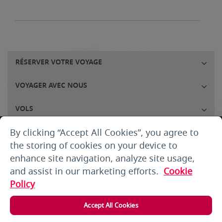
RÉSERVER VOTRE VOYAGE
VOYAGER AVEC NOUS
VOLS
By clicking “Accept All Cookies”, you agree to
SERVICE À LA CLIENTÈLE
the storing of cookies on your device to
A PROPOS DE NOUS
enhance site navigation, analyze site usage,
and assist in our marketing efforts.
Cookie
THE SMALLPRINT
Policy
LOG IN
Accept All Cookies