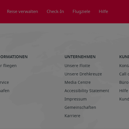
Reise verwalten
Check-In
Flugziele
Hilfe
NFORMATIONEN
UNTERNEHMEN
KUN
r fliegen
Unsere Flotte
Kont
Unsere Drehkreuze
Call 
rvice
Media Centre
Büro
hafen
Accessibility Statement
Hilfe
Impressum
Kund
Gemeinschaften
Karriere