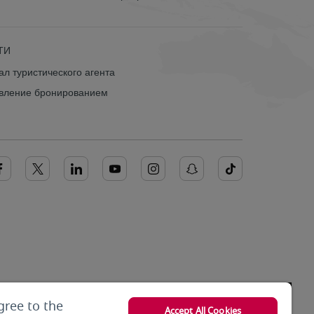
ТИ
ал туристического агента
вление бронированием
gree to the
Accept All Cookies