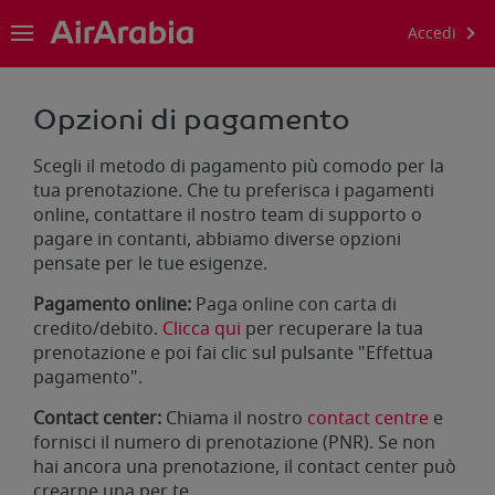
Accedi
Opzioni di pagamento
Scegli il metodo di pagamento più comodo per la
tua prenotazione. Che tu preferisca i pagamenti
online, contattare il nostro team di supporto o
pagare in contanti, abbiamo diverse opzioni
pensate per le tue esigenze.
Pagamento online:
Paga online con carta di
credito/debito.
Clicca qui
per recuperare la tua
prenotazione e poi fai clic sul pulsante "Effettua
pagamento".
Contact center:
Chiama il nostro
contact centre
e
fornisci il numero di prenotazione (PNR). Se non
hai ancora una prenotazione, il contact center può
crearne una per te.