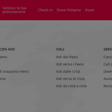
Gestisci la tua
Check-in
Dove Voliamo
Aiuto
prenotazione
CON NOI
VOLI
SERV
iamo
Voli dai Paesi
Conta
Voli verso i Paesi
Call 
di trasporto merci
Voli dalle Città
Dove 
orto
Voli verso le Città
Aiut
Voli da città a città
Recl