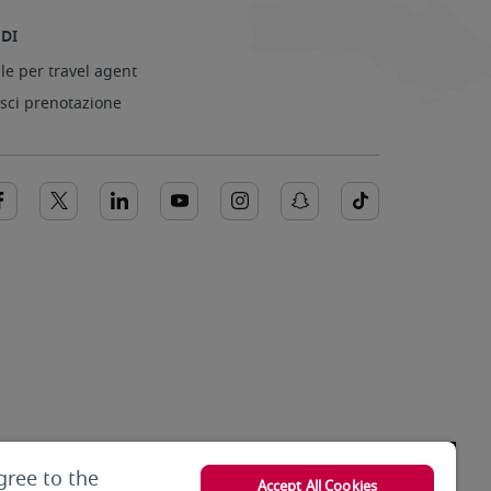
DI
le per travel agent
isci prenotazione
gree to the
Accept All Cookies