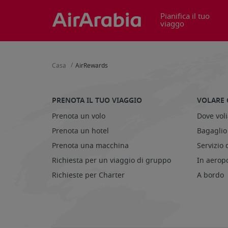
Pianifica il tuo
viaggo
/
Casa
AirRewards
PRENOTA IL TUO VIAGGIO
VOLARE 
Prenota un volo
Dove vol
Prenota un hotel
Bagaglio
Prenota una macchina
Servizio 
Richiesta per un viaggio di gruppo
In aerop
Richieste per Charter
A bordo