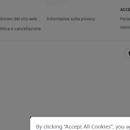
ACCE
dizioni del sito web
Informativa sulla privacy
Porta
Gest
difica e cancellazione
By clicking “Accept All Cookies”, you a