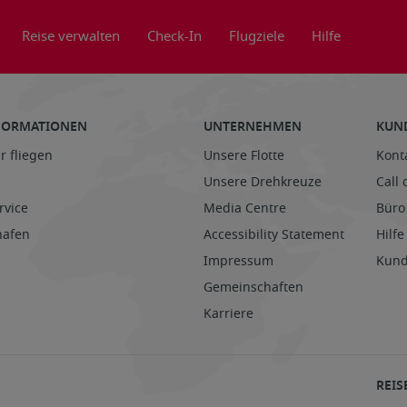
Reise verwalten
Check-In
Flugziele
Hilfe
NFORMATIONEN
UNTERNEHMEN
KUN
r fliegen
Unsere Flotte
Kont
Unsere Drehkreuze
Call 
rvice
Media Centre
Büro
hafen
Accessibility Statement
Hilfe
Impressum
Kund
Gemeinschaften
Karriere
REIS