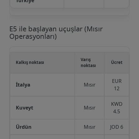
Türkiye
E5 ile başlayan uçuşlar (Mısır
Operasyonları)
Varış
Kalkış noktası
Ücret
noktası
EUR
İtalya
Mısır
12
KWD
Kuveyt
Mısır
4.5
Ürdün
Mısır
JOD 6