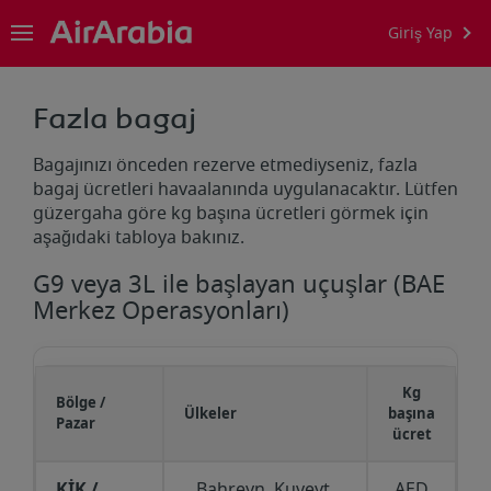
Giriş Yap
Fazla bagaj
Bagajınızı önceden rezerve etmediyseniz, fazla
bagaj ücretleri havaalanında uygulanacaktır. Lütfen
güzergaha göre kg başına ücretleri görmek için
aşağıdaki tabloya bakınız.
G9 veya 3L ile başlayan uçuşlar (BAE
Merkez Operasyonları)
Kg
Bölge /
Ülkeler
başına
Pazar
ücret
KİK /
Bahreyn, Kuveyt,
AED