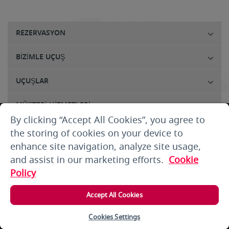
REZERVASYON
BIZIMLE UÇUŞ
UÇUŞLAR
MÜŞTERI HIZMETLERI
By clicking “Accept All Cookies”, you agree to
HAKKIMIZDA
the storing of cookies on your device to
enhance site navigation, analyze site usage,
ŞARTLAR VE KOŞULLAR
and assist in our marketing efforts.
Cookie
Policy
GIRIŞ YAPIN
Accept All Cookies
Copyright 2025 © Air Arabia. All rights reserved.
Cookies Settings