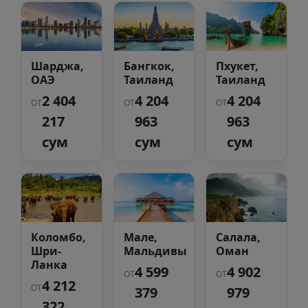
Шарджа,
Бангкок,
Пхукет,
ОАЭ
Таиланд
Таиланд
2 404
4 204
4 204
ОТ
ОТ
ОТ
217
963
963
сум
сум
сум
Коломбо,
Мале,
Салала,
Шри-
Мальдивы
Оман
Ланка
4 599
4 902
ОТ
ОТ
4 212
ОТ
379
979
322