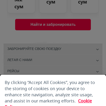
сум
сум
сум
Найти и забронировать
ЗАБРОНИРУЙТЕ СВОЮ ПОЕЗДКУ
ЛЕТАЯ С НАМИ
РЕЙСЫ
By clicking “Accept All Cookies”, you agree to
ПОМОЩЬ КЛИЕНТАМ
the storing of cookies on your device to
О НАС
enhance site navigation, analyze site usage,
and assist in our marketing efforts.
Cookie
ПРАВИЛА И УСЛОВИЯ